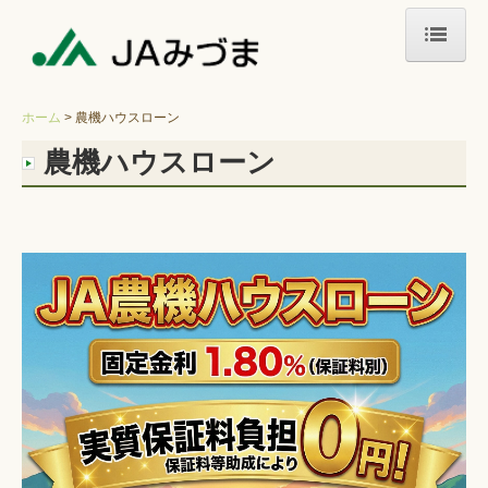
ホーム
ホーム
農機ハウスローン
新着情報
農機ハウスローン
店舗一覧
イベント情報
オリジナル商品
営農情報
特産物
ＪＡバンク
ＪＡ共済
広報誌