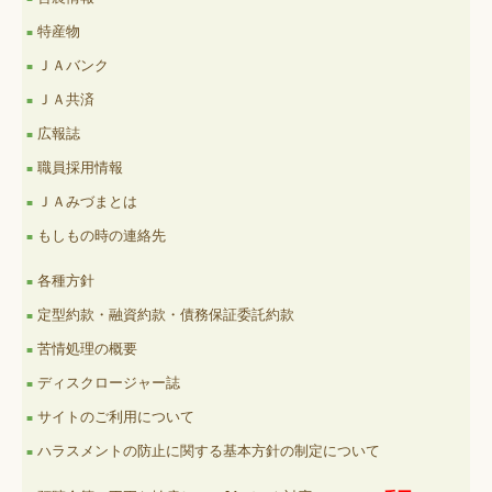
特産物
■
ＪＡバンク
■
ＪＡ共済
■
広報誌
■
職員採用情報
■
ＪＡみづまとは
■
もしもの時の連絡先
■
各種方針
■
定型約款・融資約款・債務保証委託約款
■
苦情処理の概要
■
ディスクロージャー誌
■
サイトのご利用について
■
ハラスメントの防止に関する基本方針の制定について
■